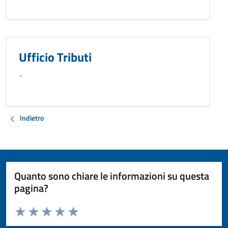
Ufficio Tributi
-
Indietro
Quanto sono chiare le informazioni su questa
pagina?
Valuta da 1 a 5 stelle la pagina
Valuta 1 stelle su 5
Valuta 2 stelle su 5
Valuta 3 stelle su 5
Valuta 4 stelle su 5
Valuta 5 stelle su 5