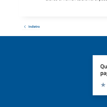
Indietro
Qu
pa
Valut
Valu