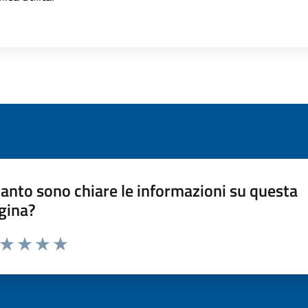
anto sono chiare le informazioni su questa
gina?
a da 1 a 5 stelle la pagina
ta 1 stelle su 5
Valuta 2 stelle su 5
Valuta 3 stelle su 5
Valuta 4 stelle su 5
Valuta 5 stelle su 5