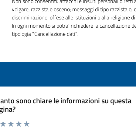
Non sono consentiti: attacchi e insulti personali diretti a
volgare, razzista e osceno; messaggi di tipo razzista o,
discriminazione; offese alle istituzioni o alla religione 
In ogni momento si potra' richiedere la cancellazione d
tipologia "Cancellazione dati".
anto sono chiare le informazioni su questa
gina?
a da 1 a 5 stelle la pagina
ta 1 stelle su 5
Valuta 2 stelle su 5
Valuta 3 stelle su 5
Valuta 4 stelle su 5
Valuta 5 stelle su 5