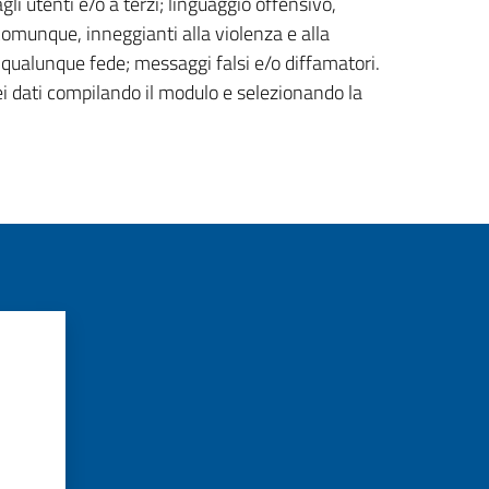
gli utenti e/o a terzi; linguaggio offensivo,
 comunque, inneggianti alla violenza e alla
di qualunque fede; messaggi falsi e/o diffamatori.
ei dati compilando il modulo e selezionando la