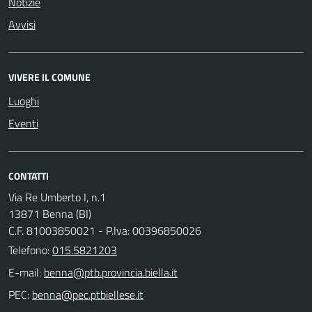
Notizie
Avvisi
VIVERE IL COMUNE
Luoghi
Eventi
CONTATTI
Via Re Umberto I, n.1
13871 Benna (BI)
C.F. 81003850021 - P.Iva: 00396850026
Telefono:
015.5821203
E-mail:
PEC: