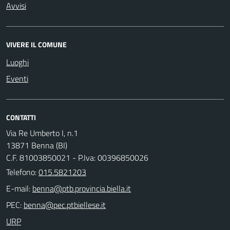
Avvisi
VIVERE IL COMUNE
Luoghi
Eventi
CONTATTI
Via Re Umberto I, n.1
13871 Benna (BI)
C.F. 81003850021 - P.Iva: 00396850026
Telefono:
015.5821203
E-mail:
PEC:
URP