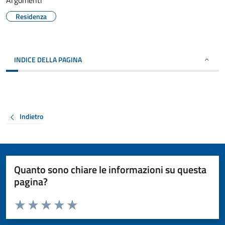
Argomenti
Residenza
INDICE DELLA PAGINA
Indietro
Quanto sono chiare le informazioni su questa
pagina?
Valuta da 1 a 5 stelle la pagina
Valuta 1 stelle su 5
Valuta 2 stelle su 5
Valuta 3 stelle su 5
Valuta 4 stelle su 5
Valuta 5 stelle su 5