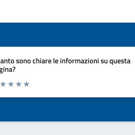
anto sono chiare le informazioni su questa
gina?
a da 1 a 5 stelle la pagina
ta 1 stelle su 5
Valuta 2 stelle su 5
Valuta 3 stelle su 5
Valuta 4 stelle su 5
Valuta 5 stelle su 5