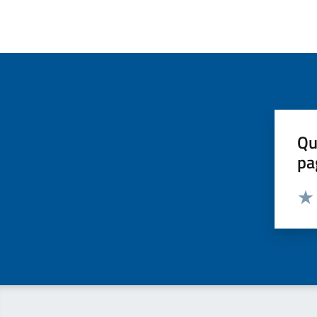
Qu
pa
Valut
Valu